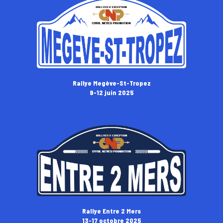
Rallye Megève-St-Tropez
9-12 juin 2025
Rallye Entre 2 Mers
13-17 octobre 2025